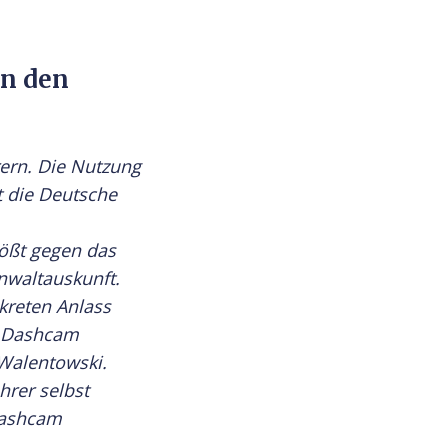
en den
rern. Die Nutzung
t die Deutsche
tößt gegen das
nwaltauskunft.
kreten Anlass
e Dashcam
 Walentowski.
hrer selbst
 Dashcam